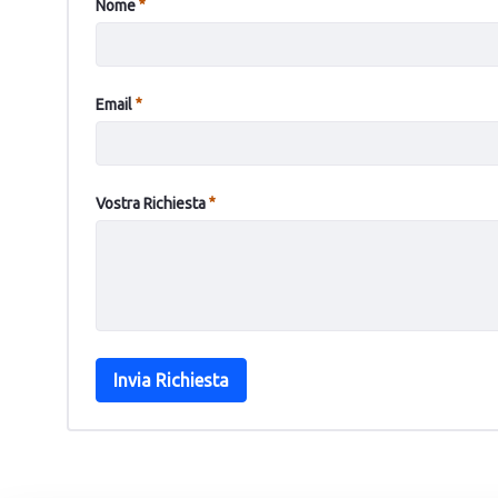
Required
Nome
Required
Email
Required
Vostra Richiesta
Invia Richiesta